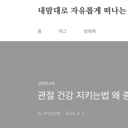
본문 바로가기
내맘대로 자유롭게 떠나는
홈
태그
방명록
건강마스터
관절 건강 지키는법 왜
by 부자손선생
2026. 4. 5.