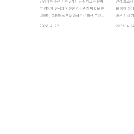
건강식품 추천 기준 5가지 필수 체크는 올바
건강 보조제 
른 영양제 선택과 안전한 건강관리 방법을 안
를 통해 현대
내하며, 효과와 성분을 중심으로 최신 트렌드
바른 선택 기
를 반영한 정보를 제공합니다. 요즘 건강에
과 체력 유지
2026. 4. 29.
2026. 4. 14
대한 관심이 정말 높아졌습니다.주변에서도
합니다.요즘
다양한 건강식품을 챙겨 드시는 분들이 많아
드시는 분들
졌는데요.하지만 무작정 구매했다가 효과를
전에는 필요
못 느끼거나 오히려 부작용을 겪는 경우도 많
들어 피로감
다고 합니다.그래서 오늘은 건강식품을 선택
을 가지게 
할 때 반드시 알아야 할 핵심 기준들을 정리
라이프스타일
해보려고 합니다.목차건강식품 선택 기준 성
생한다고 합
분 확인 방법 구매 꿀팁 비교 기준 정리 자주
추천이 왜 
묻는 질문건강식품 선택 기준건강식품을 선
선택해야 하
택할 때 가장 중요한 것은 자신의 몸 상태에
목차건강 보
맞는 제품을 선택하는 것입니다.많은 분들이
류 선택 꿀팁
광고나 후기만 보고 구매하시는데, 사실 그보
약건강 보조
다 더 중요한 것은 개인의 체질과..
활 속에서 균