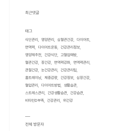
최근댓글
태그
식단관리
영양관리
심혈관건강
다이어트
면역력
다이어트운동
건강관리정보
영양제추천
건강식단
고혈압예방
혈관건강
장건강
면역력강화
면역력관리
관절건강
눈건강관리
건강관리팁
홈트레이닝
체중감량
건강정보
심장건강
혈압관리
다이어트방법
생활습관
스트레스관리
건강생활습관
건강습관
비타민D부족
건강관리
위건강
전체 방문자